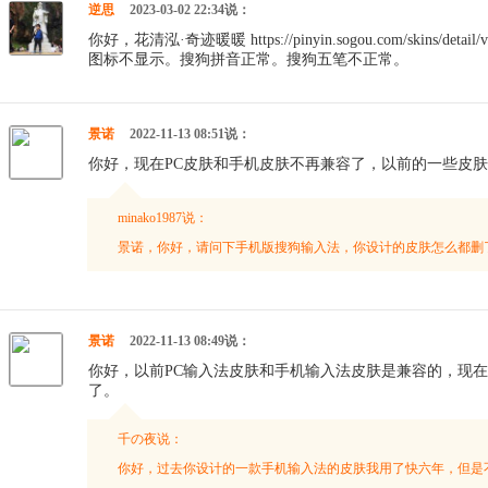
逆思
2023-03-02 22:34说：
你好，花清泓·奇迹暖暖 https://pinyin.sogou.com/skins/det
图标不显示。搜狗拼音正常。搜狗五笔不正常。
景诺
2022-11-13 08:51说：
你好，现在PC皮肤和手机皮肤不再兼容了，以前的一些皮
minako1987说：
景诺，你好，请问下手机版搜狗输入法，你设计的皮肤怎么都删
景诺
2022-11-13 08:49说：
你好，以前PC输入法皮肤和手机输入法皮肤是兼容的，现
了。
千の夜说：
你好，过去你设计的一款手机输入法的皮肤我用了快六年，但是不