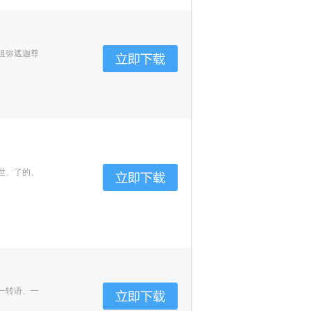
祖弥遮迦尊
世、了的、
一转语、一