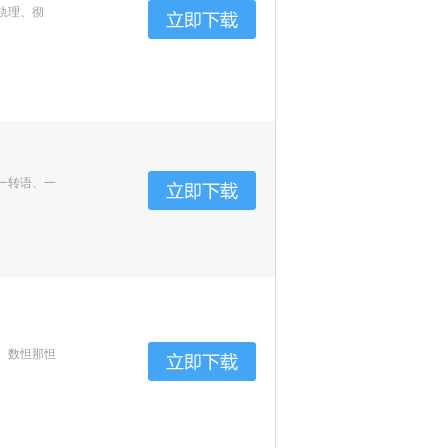
轨理、彻
一转语、一
、数怛那怛