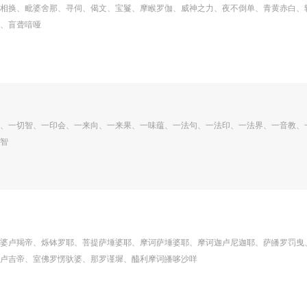
相换、毗婆舍那、寻伺、偈文、宝鬘、摩睺罗伽、威神之力、夜不倒单、青黄赤白、
、盲聋喑哑
、一切智、一印会、一来向、一来果、一味蕴、一法句、一法印、一法界、一音教、
智
婆卢羯帝、烁钵罗耶、菩提萨埵婆耶、摩诃萨埵婆耶、摩诃迦卢尼迦耶、萨皤罗罚曳
卢吉帝、室佛罗愣驮婆、那罗谨墀、醯利摩诃皤哆沙咩