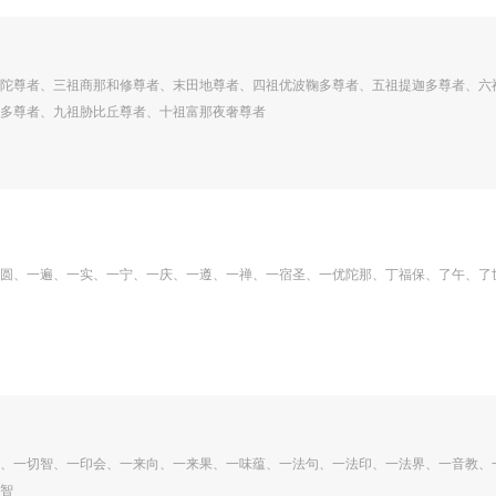
陀尊者、三祖商那和修尊者、末田地尊者、四祖优波鞠多尊者、五祖提迦多尊者、六
多尊者、九祖胁比丘尊者、十祖富那夜奢尊者
圆、一遍、一实、一宁、一庆、一遵、一禅、一宿圣、一优陀那、丁福保、了午、了
、一切智、一印会、一来向、一来果、一味蕴、一法句、一法印、一法界、一音教、
智