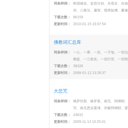
词条样例：
刚强难化、妄想分别、光母女、自他
却、八敬法、遍智、视师如佛、薰修
下载次数：
86159
更新时间：
2010-01-15 16:07:54
佛教词汇总库
词条样例：
一心、一乘、一实、一子地、一切法
阐提、一三权实、一切行苦、一切智
下载次数：
38326
更新时间：
2008-01-12 13:28:37
大悲咒
词条样例：
喝罗怛那、哆罗夜、南无、阿唎耶、
写、南无悉吉栗埵、伊蒙阿唎耶、婆
下载次数：
24832
更新时间：
2009-11-13 10:25:41