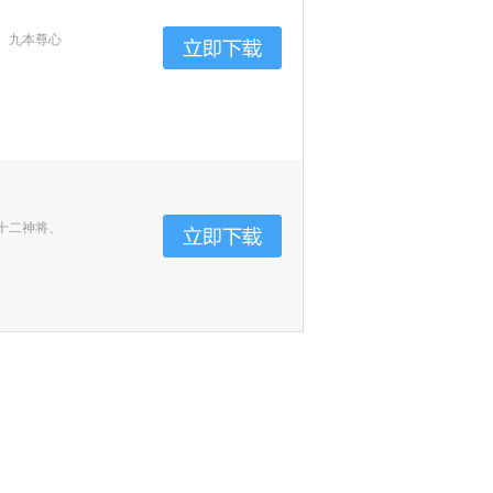
、九本尊心
十二神将、