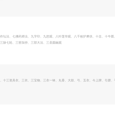
作坛法、七佛药师法、九字印、九想观、八叶莲华观、八千枚护摩供、十念、十牛图
三脉七轮、三密加持、三部大法、三圣圆融观
、十三资具衣、三衣、三宝物、三衣一钵、丸香、大鼓、弓、五衣、今上牌、引磬、