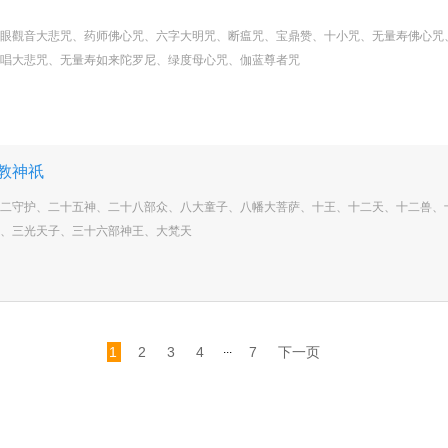
眼觀音大悲咒、药师佛心咒、六字大明咒、断瘟咒、宝鼎赞、十小咒、无量寿佛心咒
唱大悲咒、无量寿如来陀罗尼、绿度母心咒、伽蓝尊者咒
教神祇
二守护、二十五神、二十八部众、八大童子、八幡大菩萨、十王、十二天、十二兽、
、三光天子、三十六部神王、大梵天
...
1
2
3
4
7
下一页