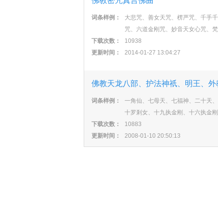
佛教密咒真言佛曲
词条样例：
大悲咒、善女天咒、楞严咒、千手千
咒、六道金刚咒、妙音天女心咒、梵
下载次数：
10938
更新时间：
2014-01-27 13:04:27
佛教天龙八部、护法神祇、明王、外
词条样例：
一角仙、七母天、七福神、二十天、
十罗剎女、十九执金刚、十六执金刚
下载次数：
10883
更新时间：
2008-01-10 20:50:13