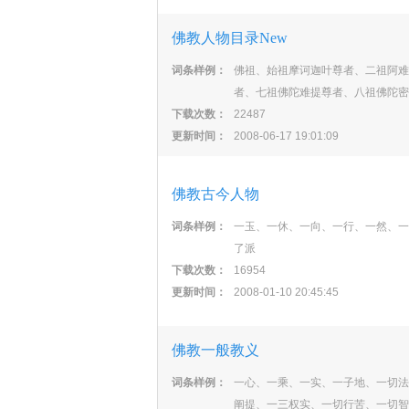
佛教人物目录New
词条样例：
佛祖、始祖摩诃迦叶尊者、二祖阿难
者、七祖佛陀难提尊者、八祖佛陀密
下载次数：
22487
更新时间：
2008-06-17 19:01:09
佛教古今人物
词条样例：
一玉、一休、一向、一行、一然、一
了派
下载次数：
16954
更新时间：
2008-01-10 20:45:45
佛教一般教义
词条样例：
一心、一乘、一实、一子地、一切法
阐提、一三权实、一切行苦、一切智