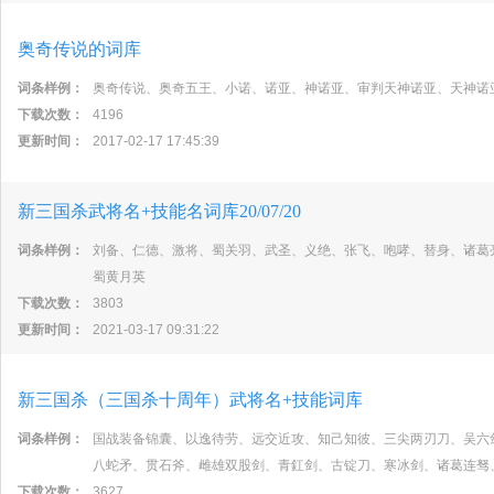
奥奇传说的词库
词条样例：
奥奇传说、奥奇五王、小诺、诺亚、神诺亚、审判天神诺亚、天神诺
下载次数：
4196
更新时间：
2017-02-17 17:45:39
新三国杀武将名+技能名词库20/07/20
词条样例：
刘备、仁德、激将、蜀关羽、武圣、义绝、张飞、咆哮、替身、诸葛
蜀黄月英
下载次数：
3803
更新时间：
2021-03-17 09:31:22
新三国杀（三国杀十周年）武将名+技能词库
词条样例：
国战装备锦囊、以逸待劳、远交近攻、知己知彼、三尖两刃刀、吴六
八蛇矛、贯石斧、雌雄双股剑、青釭剑、古锭刀、寒冰剑、诸葛连驽
下载次数：
3627