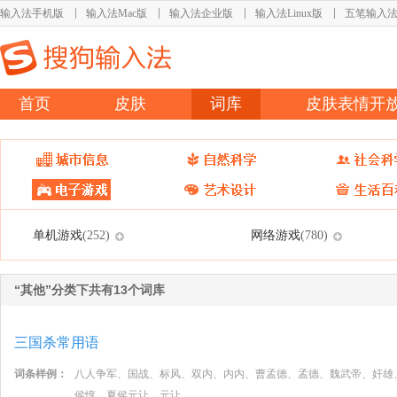
输入法手机版
输入法Mac版
输入法企业版
输入法Linux版
五笔输入
首页
皮肤
词库
皮肤表情开
单机游戏
网络游戏
(252)
(780)
“其他”分类下共有13个词库
三国杀常用语
词条样例：
八人争军、国战、标风、双内、内内、曹孟德、孟德、魏武帝、奸雄
侯惇、夏侯元让、元让