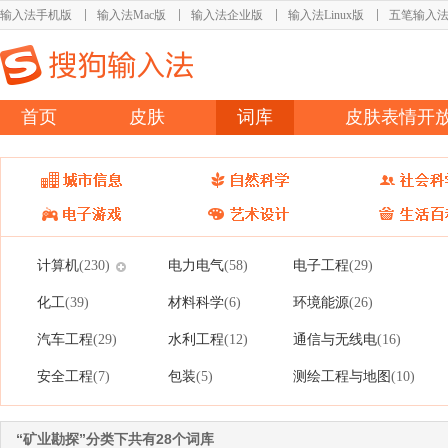
输入法手机版
输入法Mac版
输入法企业版
输入法Linux版
五笔输入
首页
皮肤
词库
皮肤表情开
计算机
电力电气
电子工程
(230)
(58)
(29)
化工
材料科学
环境能源
(39)
(6)
(26)
汽车工程
水利工程
通信与无线电
(29)
(12)
(16)
安全工程
包装
测绘工程与地图
(7)
(5)
(10)
“矿业勘探”分类下共有28个词库