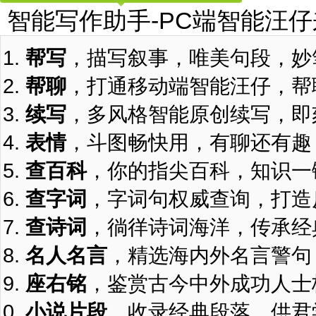
智能写作助手-PC端智能汪
帮写
，描写叙事，唯美句段，妙
帮聊
，打通移动端智能汪仔，帮
续写
，多风格智能原创续写，即
表情
，斗图畅快用，有聊还有趣
查百科
，你的指尖百科，知识一
查字词
，字词句权威查询，打造
查诗词
，徜徉诗词海洋，传承经
名人名言
，精选海内外名言警句
座右铭
，鉴赏古今中外成功人士
小说片段
，收录经典段落，供君