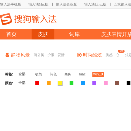
输入法手机版
输入法Mac版
输入法企业版
输入法Linux版
五笔输入
首页
皮肤
词库
皮肤表情开
静物风景
时尚酷炫
蒲公英
护眼
爱情
质感
心
炫
全部
标签:
极简
纯色
商务
mac
win10
全部
颜色: