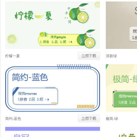
柠檬一夏
清新绿
简约-蓝色
极简-绿