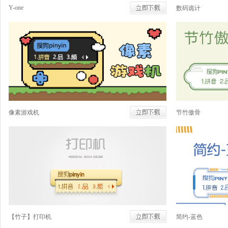
Y-one
数码诡计
像素游戏机
节竹傲骨
【竹子】打印机
简约-蓝色