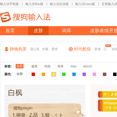
输入法手机版
输入法Mac版
输入法企业版
输入法Linux版
五笔输入
首页
皮肤
词库
皮肤表情开
静物风景
时尚酷炫
蒲公英
护眼
爱情
质感
心
炫
全部
标签:
极简
纯色
商务
mac
win10
全部
颜色: