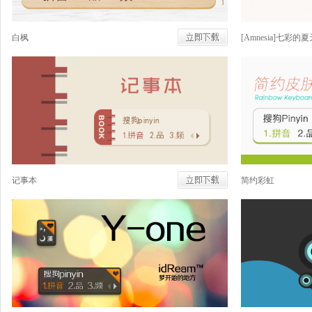
白枫
[Amnesia]七彩的
记事本
简约彩虹