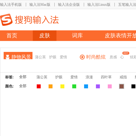
输入法手机版
输入法Mac版
输入法企业版
输入法Linux版
五笔输入
首页
皮肤
词库
皮肤表情开
静物风景
时尚酷炫
蒲公英
护眼
爱情
质感
心
炫
全部
标签:
蒲公英
护眼
爱情
浪漫
四叶草
戒指
全部
颜色: