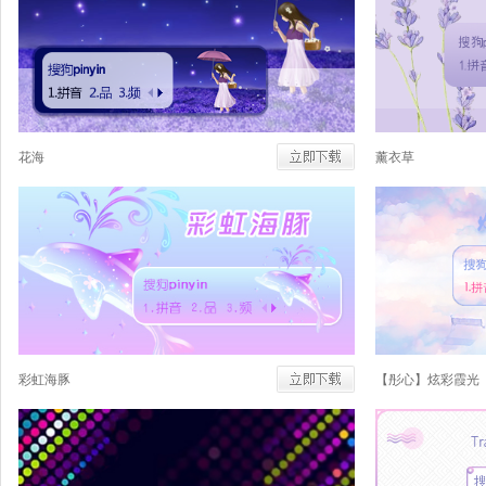
花海
薰衣草
彩虹海豚
【彤心】炫彩霞光