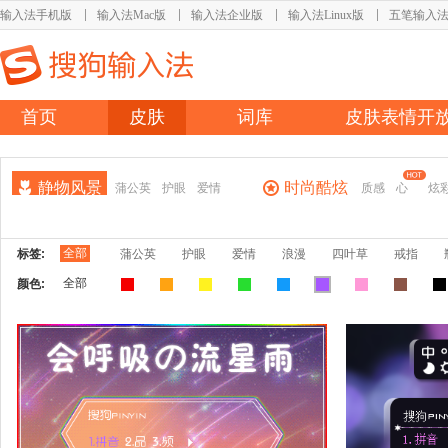
输入法手机版
输入法Mac版
输入法企业版
输入法Linux版
五笔输入
首页
皮肤
词库
皮肤表情开
静物风景
时尚酷炫
蒲公英
护眼
爱情
质感
心
炫
全部
标签:
蒲公英
护眼
爱情
浪漫
四叶草
戒指
全部
颜色: