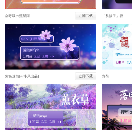
会呼吸の流星雨
「从猫子」轻
紫色迷情[@小风出品]
彩荷