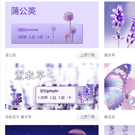
蒲公英
薰衣草
倬彼昊天·薰衣草
蝶恋花