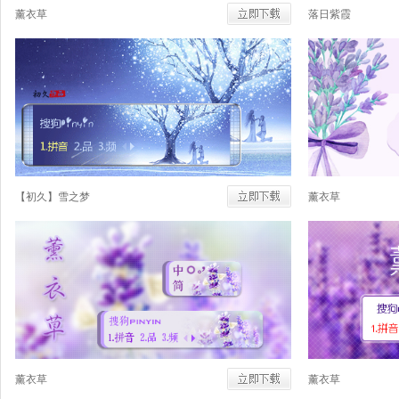
薰衣草
落日紫霞
【初久】雪之梦
薰衣草
薰衣草
薰衣草