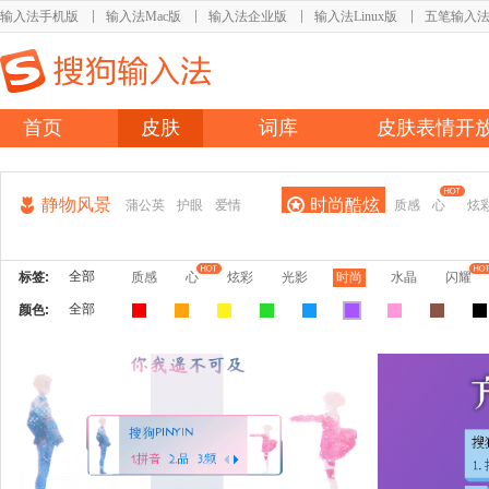
输入法手机版
输入法Mac版
输入法企业版
输入法Linux版
五笔输入
首页
皮肤
词库
皮肤表情开
静物风景
时尚酷炫
蒲公英
护眼
爱情
质感
心
炫
全部
标签:
质感
心
炫彩
光影
时尚
水晶
闪耀
全部
颜色: