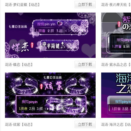
花语·梦幻蓝蝶【动态】
花语·夜の摩天轮【
花语·蝶恋【动态】
花语·紫水晶之恋【
花语·炫紫【动态】
花语·海洋之恋【动