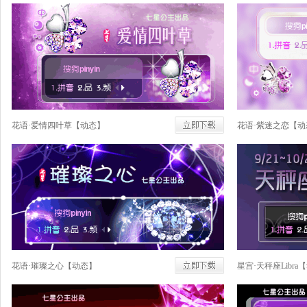
花语·爱情四叶草【动态】
花语·紫迷之恋【动
花语·璀璨之心【动态】
星宫·天秤座Libra