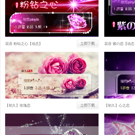
花语·粉钻之心【动态】
花语·紫の恋【动态
【初久】玫瑰恋
【初久】心之恋