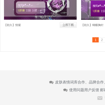
【初久】情紫
【初久】蝴蝶胸针
1
2
皮肤表情词库合作、品牌合作
使用问题用户反馈 邮