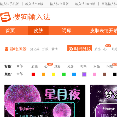
输入法手机版
输入法Mac版
输入法企业版
输入法Linux版
五笔输入
首页
皮肤
词库
皮肤表情开
静物风景
时尚酷炫
蒲公英
护眼
爱情
质感
心
炫
全部
标签:
质感
心
炫彩
光影
时尚
水晶
闪耀
全部
颜色: