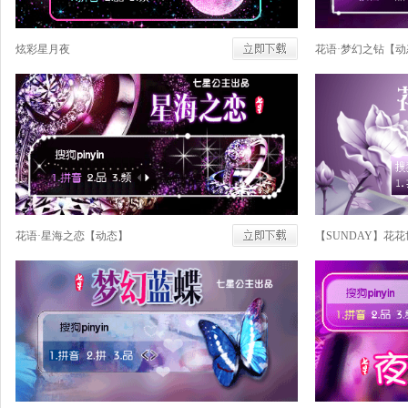
炫彩星月夜
花语·梦幻之钻【动
花语·星海之恋【动态】