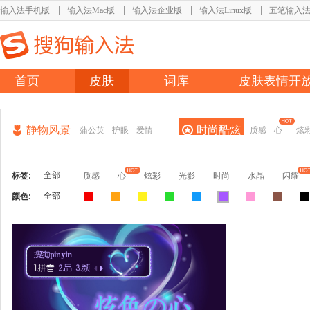
输入法手机版
输入法Mac版
输入法企业版
输入法Linux版
五笔输入
首页
皮肤
词库
皮肤表情开
静物风景
时尚酷炫
蒲公英
护眼
爱情
质感
心
炫
全部
标签:
质感
心
炫彩
光影
时尚
水晶
闪耀
全部
颜色: