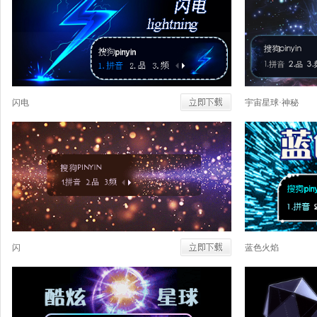
闪电
宇宙星球·神秘
闪
蓝色火焰