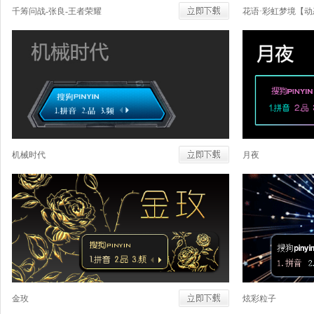
千筹问战-张良-王者荣耀
花语·彩虹梦境【动
机械时代
月夜
金玫
炫彩粒子