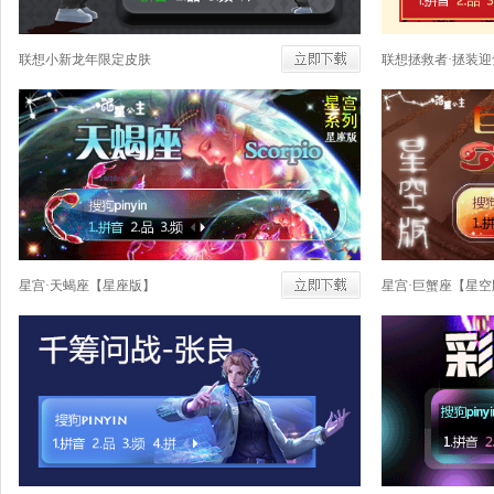
联想小新龙年限定皮肤
联想拯救者·拯装迎
星宫·天蝎座【星座版】
星宫·巨蟹座【星空