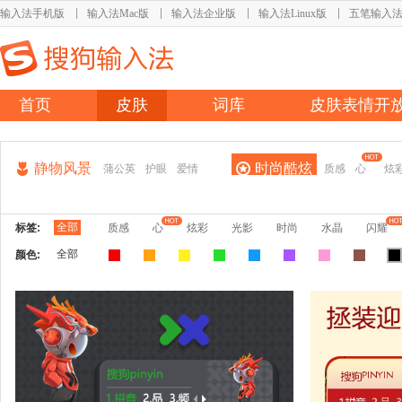
输入法手机版
输入法Mac版
输入法企业版
输入法Linux版
五笔输入
首页
皮肤
词库
皮肤表情开
静物风景
时尚酷炫
蒲公英
护眼
爱情
质感
心
炫
全部
标签:
质感
心
炫彩
光影
时尚
水晶
闪耀
全部
颜色: