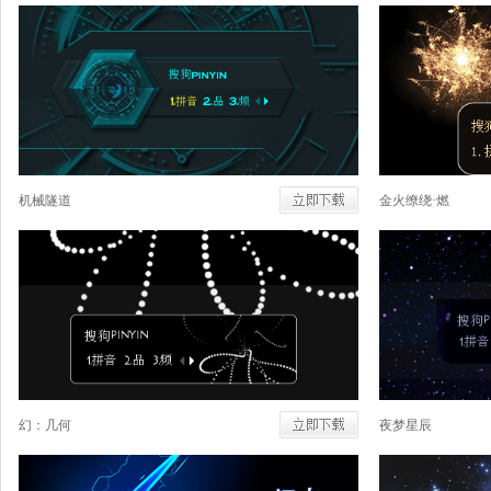
机械隧道
金火缭绕·燃
幻：几何
夜梦星辰