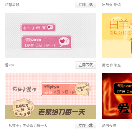
炫彩星球.
冰与火·酷炫
爱love!
勇敢·白羊座
「从猫子」老娘给力每一天
爱的火焰