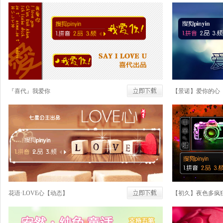
『喜代』我爱你
【景诺】爱你的心
花语·LOVE心【动态】
【初久】夜色多疯