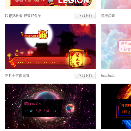
联想拯救者·拯装迎兔年
流光闪烁
bulinbulin
正月十五闹元宵