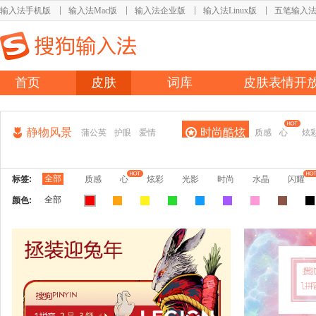
输入法手机版
输入法Mac版
输入法企业版
输入法Linux版
五笔输入
首页
皮肤
词库
皮肤表情开
静物风景
时尚酷炫
蒲公英
护眼
爱情
质感
心
炫
全部
标签:
质感
心
炫彩
光影
时尚
水晶
闪耀
全部
颜色: