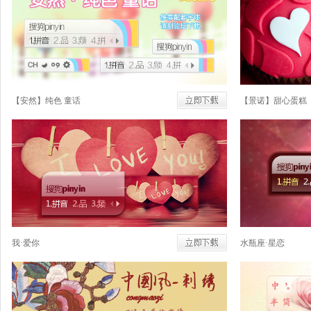
【安然】纯色 童话
【景诺】甜心蛋糕
我·爱你
水瓶座·星恋