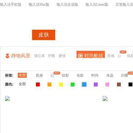
输入法手机版
输入法Mac版
输入法企业版
输入法Linux版
五笔输入
首页
皮肤
词库
皮肤表情开
静物风景
时尚酷炫
蒲公英
护眼
爱情
质感
心
炫
全部
标签:
质感
心
炫彩
光影
时尚
水晶
闪耀
全部
颜色: