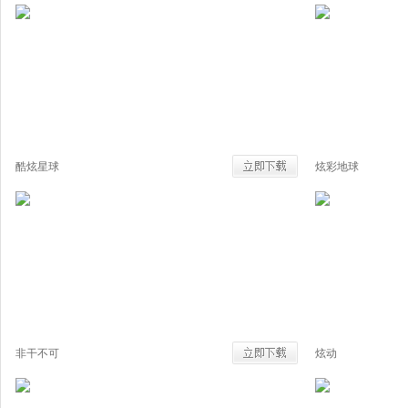
酷炫星球
炫彩地球
非干不可
炫动