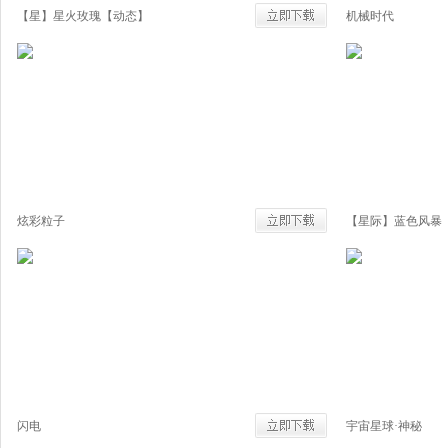
【星】星火玫瑰【动态】
机械时代
炫彩粒子
【星际】蓝色风暴
闪电
宇宙星球·神秘