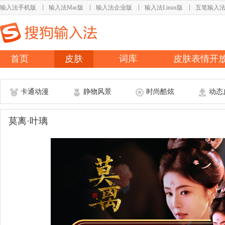
输入法手机版
输入法Mac版
输入法企业版
输入法Linux版
五笔输入
首页
皮肤
词库
皮肤表情开
卡通动漫
静物风景
时尚酷炫
动态
莫离·叶璃