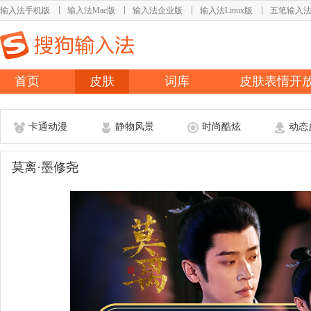
输入法手机版
输入法Mac版
输入法企业版
输入法Linux版
五笔输入
首页
皮肤
词库
皮肤表情开
卡通动漫
静物风景
时尚酷炫
动态
莫离·墨修尧