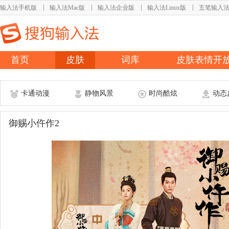
输入法手机版
输入法Mac版
输入法企业版
输入法Linux版
五笔输入
首页
皮肤
词库
皮肤表情开
卡通动漫
静物风景
时尚酷炫
动态
御赐小仵作2