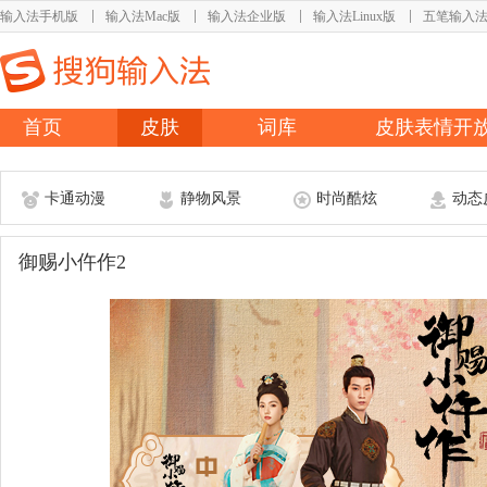
输入法手机版
输入法Mac版
输入法企业版
输入法Linux版
五笔输入
首页
皮肤
词库
皮肤表情开
卡通动漫
静物风景
时尚酷炫
动态
御赐小仵作2