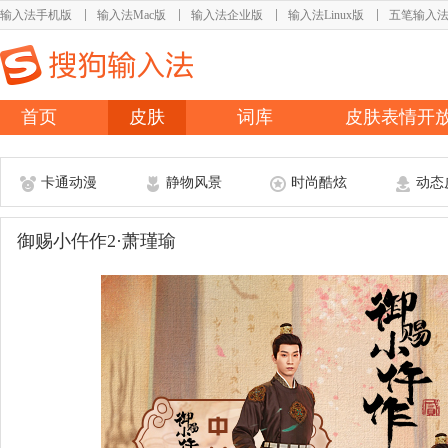
输入法手机版
输入法Mac版
输入法企业版
输入法Linux版
五笔输入
首页
皮肤
词库
皮肤表情开
卡通动漫
静物风景
时尚酷炫
动态
御赐小仵作2·萧瑾瑜