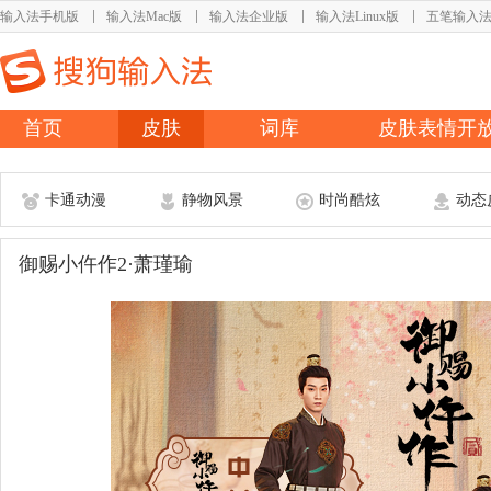
输入法手机版
输入法Mac版
输入法企业版
输入法Linux版
五笔输入
首页
皮肤
词库
皮肤表情开
卡通动漫
静物风景
时尚酷炫
动态
御赐小仵作2·萧瑾瑜