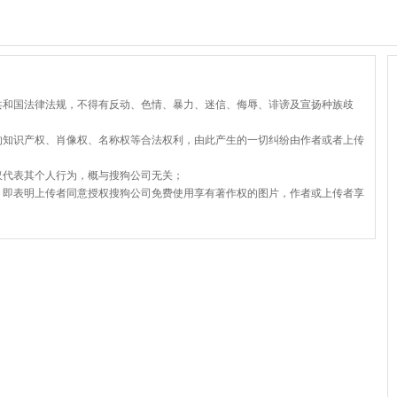
共和国法律法规，不得有反动、色情、暴力、迷信、侮辱、诽谤及宣扬种族歧
的知识产权、肖像权、名称权等合法权利，由此产生的一切纠纷由作者或者上传
仅代表其个人行为，概与搜狗公司无关；
，即表明上传者同意授权搜狗公司免费使用享有著作权的图片，作者或上传者享