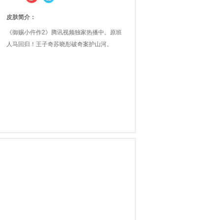
皮肤简介：
《御赐小仵作2》腾讯视频独家热播中。原班
人马回归！王子奇苏晓彤破奇案护山河。