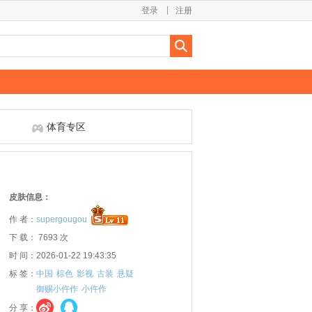
登录
注册
体育专区
皮肤信息：
作 者：
supergougou
下 载： 7693 次
时 间：2026-01-22 19:43:35
标 签：
中国
棕色
影视
古装
悬疑
御赐小仵作
小仵作
分 享：