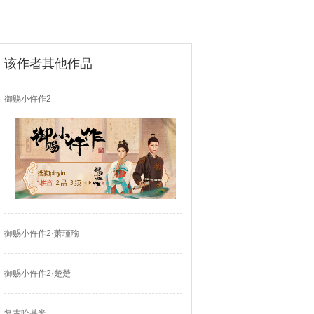
该作者其他作品
御赐小仵作2
御赐小仵作2·萧瑾瑜
御赐小仵作2·楚楚
复古哈基米