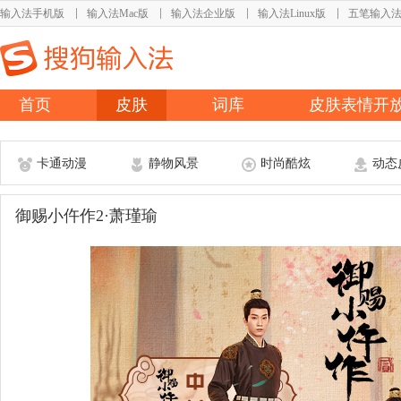
输入法手机版
输入法Mac版
输入法企业版
输入法Linux版
五笔输入
首页
皮肤
词库
皮肤表情开
卡通动漫
静物风景
时尚酷炫
动态
御赐小仵作2·萧瑾瑜