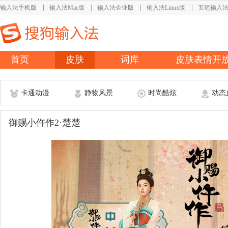
输入法手机版
输入法Mac版
输入法企业版
输入法Linux版
五笔输入
首页
皮肤
词库
皮肤表情开
卡通动漫
静物风景
时尚酷炫
动态
御赐小仵作2·楚楚