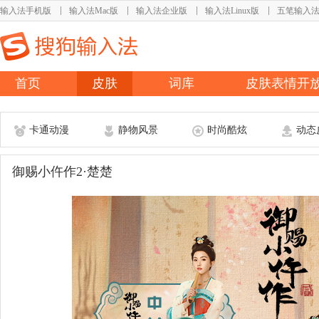
输入法手机版
输入法Mac版
输入法企业版
输入法Linux版
五笔输入
首页
皮肤
词库
皮肤表情开
卡通动漫
静物风景
时尚酷炫
动态
御赐小仵作2·楚楚