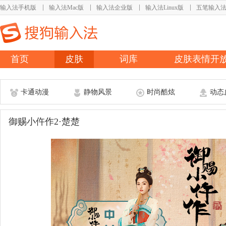
输入法手机版
输入法Mac版
输入法企业版
输入法Linux版
五笔输入
首页
皮肤
词库
皮肤表情开
卡通动漫
静物风景
时尚酷炫
动态
御赐小仵作2·楚楚