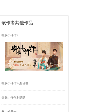
该作者其他作品
御赐小仵作2
御赐小仵作2·萧瑾瑜
御赐小仵作2·楚楚
复古哈基米