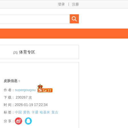
登录
注册
体育专区
皮肤信息：
作 者：
supergougou
下 载： 230267 次
时 间：2026-01-19 17:22:34
标 签：
中国
黄色
卡通
哈基米
复古
分 享：