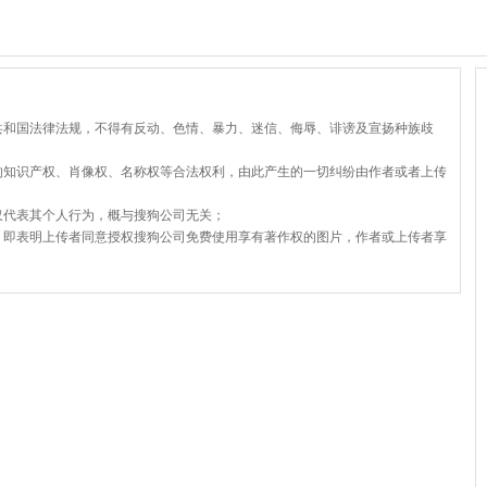
共和国法律法规，不得有反动、色情、暴力、迷信、侮辱、诽谤及宣扬种族歧
的知识产权、肖像权、名称权等合法权利，由此产生的一切纠纷由作者或者上传
仅代表其个人行为，概与搜狗公司无关；
，即表明上传者同意授权搜狗公司免费使用享有著作权的图片，作者或上传者享