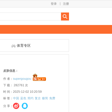
登录
注册
体育专区
皮肤信息：
作 者：
supergougou
下 载： 282761 次
时 间：2025-12-02 10:20:59
标 签：
中国
蓝色
简约
复古
极简
免费
分 享：