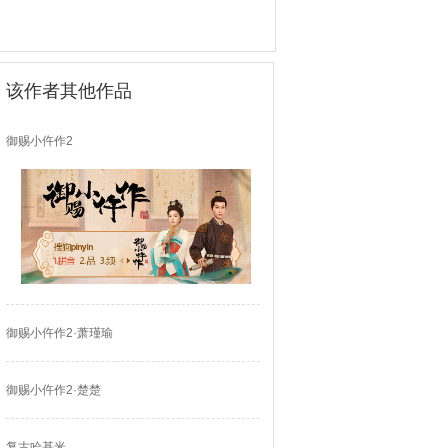
该作者其他作品
御赐小仵作2
御赐小仵作2·萧瑾瑜
御赐小仵作2·楚楚
复古哈基米