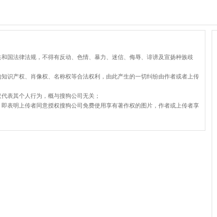
共和国法律法规，不得有反动、色情、暴力、迷信、侮辱、诽谤及宣扬种族歧
的知识产权、肖像权、名称权等合法权利，由此产生的一切纠纷由作者或者上传
仅代表其个人行为，概与搜狗公司无关；
，即表明上传者同意授权搜狗公司免费使用享有著作权的图片，作者或上传者享