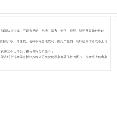
共和国法律法规，不得有反动、色情、暴力、迷信、侮辱、诽谤及宣扬种族歧
的知识产权、肖像权、名称权等合法权利，由此产生的一切纠纷由作者或者上传
仅代表其个人行为，概与搜狗公司无关；
，即表明上传者同意授权搜狗公司免费使用享有著作权的图片，作者或上传者享