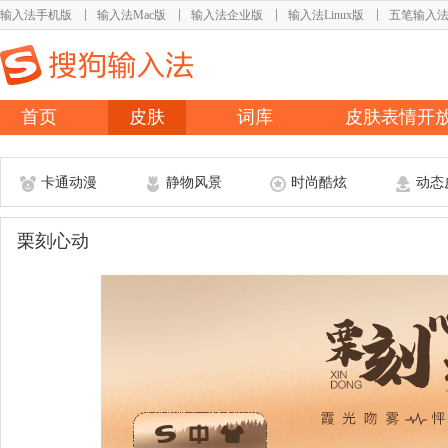
输入法手机版
输入法Mac版
输入法企业版
输入法Linux版
五笔输入
首页
皮肤
词库
皮肤表情开
卡通动漫
静物风景
时尚酷炫
动态
栗刻心动