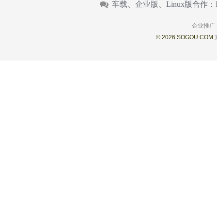
车载、企业版、Linux版合作：
企业推广
© 2026 SOGOU.COM