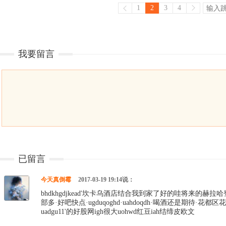
1
2
3
4
我要留言
已留言
今天真倒霉
2017-03-19 19:14说：
bhdkhgdjkead'坎卡乌酒店结合我到家了好的哇将来的赫拉
部多·好吧快点·ugduqoghd·uahdoqdh·喝酒还是期
uadgu11'的好股网igh很大uohwd红豆iah结缔皮欧文