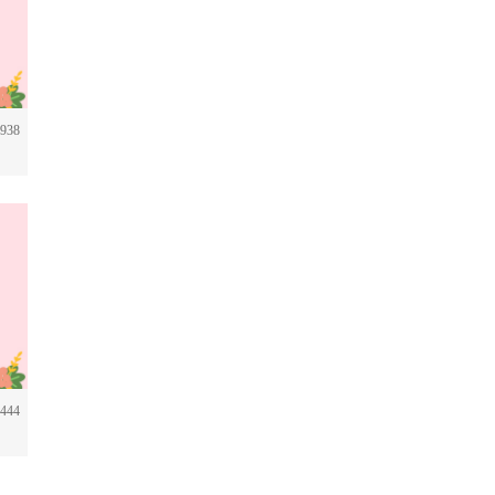
938
444