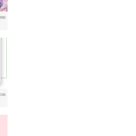
990
106