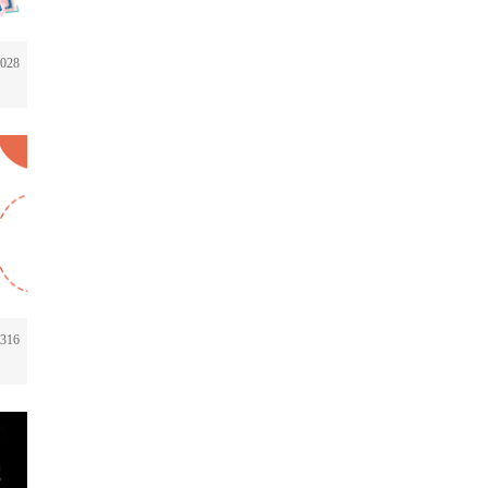
028
316