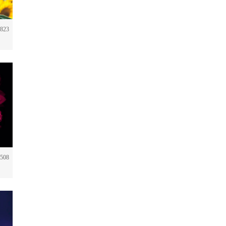
823
508