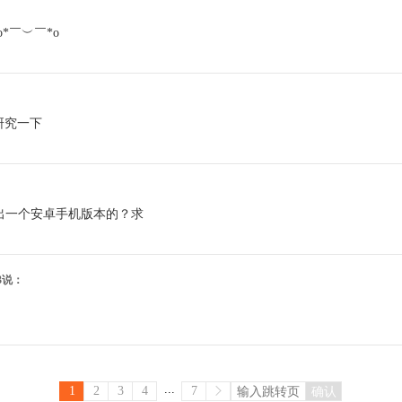
*￣︶￣*o
研究一下
出一个安卓手机版本的？求
:43说：
...
1
2
3
4
7
确认