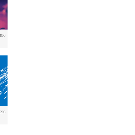
806
298