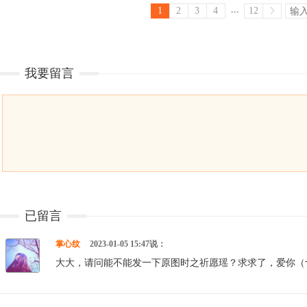
...
1
2
3
4
12
我要留言
已留言
掌心纹
2023-01-05 15:47说：
大大，请问能不能发一下原图时之祈愿瑶？求求了，爱你（づ￣3￣）づ╭～ http