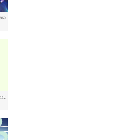
969
112