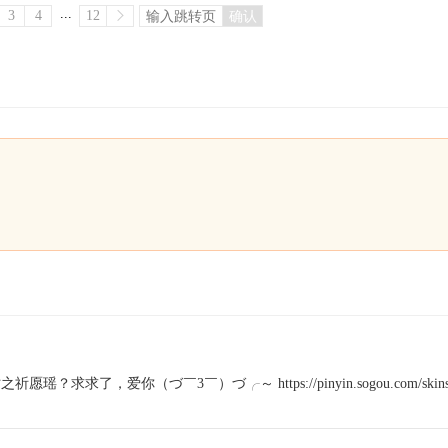
...
3
4
12
确认
了，爱你（づ￣3￣）づ╭～ https://pinyin.sogou.com/skins/sv_