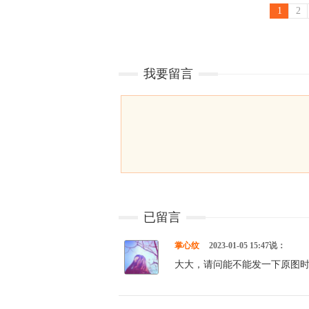
1
2
我要留言
已留言
掌心纹
2023-01-05 15:47说：
大大，请问能不能发一下原图时之祈愿瑶？求求