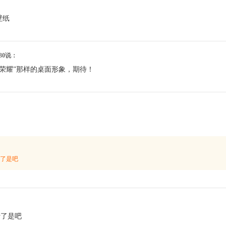
：
壁纸
1:30说：
者荣耀”那样的桌面形象，期待！
了是吧
行了是吧