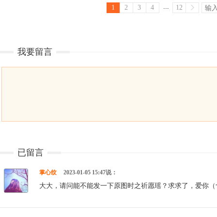
...
1
2
3
4
12
我要留言
已留言
掌心纹
2023-01-05 15:47说：
大大，请问能不能发一下原图时之祈愿瑶？求求了，爱你（づ￣3￣）づ╭～ http