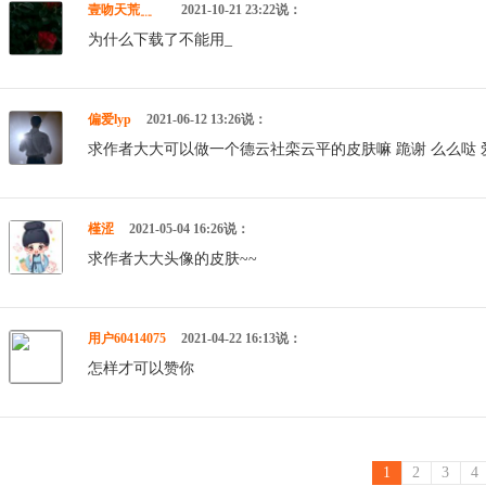
壹吻天荒﹎ゞ
2021-10-21 23:22说：
为什么下载了不能用_
偏爱lyp
2021-06-12 13:26说：
求作者大大可以做一个德云社栾云平的皮肤嘛 跪谢 么么哒 爱
槿涩
2021-05-04 16:26说：
求作者大大头像的皮肤~~
用户60414075
2021-04-22 16:13说：
怎样才可以赞你
1
2
3
4