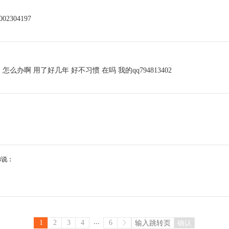
304197
办啊 用了好几年 好不习惯 在吗 我的qq794813402
:43说：
...
1
2
3
4
6
确认