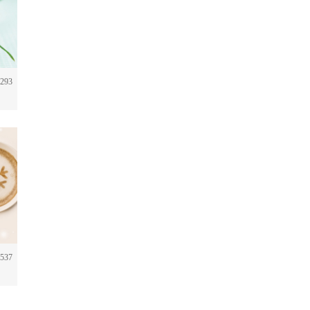
293
537