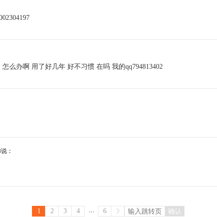
304197
办啊 用了好几年 好不习惯 在吗 我的qq794813402
:43说：
...
1
2
3
4
6
确认