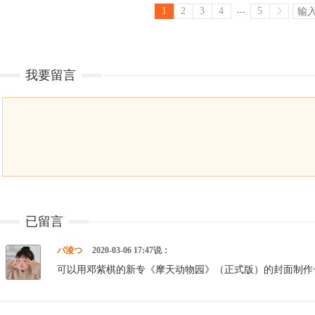
...
1
2
3
4
5
我要留言
已留言
バ淩つ
2020-03-06 17:47说：
可以用邓紫棋的新专《摩天动物园》（正式版）的封面制作