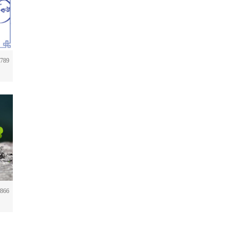
789
866