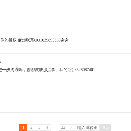
：
授权 麻烦联系QQ1039895336谢谢
说：
步沟通吗，聊聊皮肤那点事。我的QQ 3528087401
呢
...
1
2
3
4
22
确认