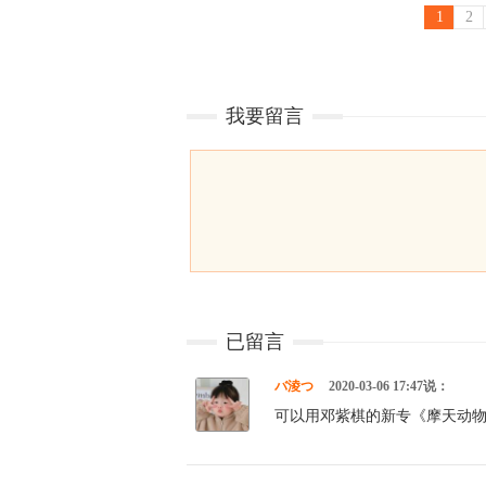
1
2
我要留言
已留言
バ淩つ
2020-03-06 17:47说：
可以用邓紫棋的新专《摩天动