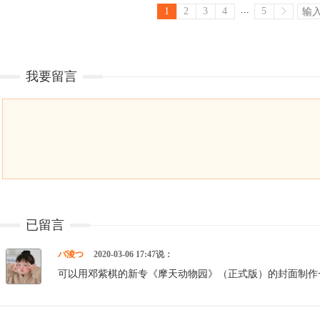
...
1
2
3
4
5
我要留言
已留言
バ淩つ
2020-03-06 17:47说：
可以用邓紫棋的新专《摩天动物园》（正式版）的封面制作