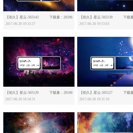
分享：
分享：
【初久】星云-565143
下载量：20296
【初久】星云-565139
下载量
2017-06-30 19:33:37
2017-06-30 19:33:03
分享：
分享：
【初久】星云-565129
下载量：28100
【初久】星云-565127
下载量
2017-06-30 18:34:31
2017-06-30 18:31:10