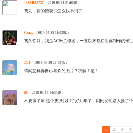
13894813757
2019-09-11 21:06说：
初九，你的箜篌引怎么找不到了
Crazy
2019-04-25 11:02说：
初久你好，我是AC米兰球迷，一直以来都在用你制作的米
二十
2018-06-29 22:59说：
请问怎样弄自己喜欢的图片？求解！急！
羞
2018-03-19 14:35说：
不要舔了嘛 这个皮肤我用了好几年了，刚刚发现别人换了
1
2
3
4