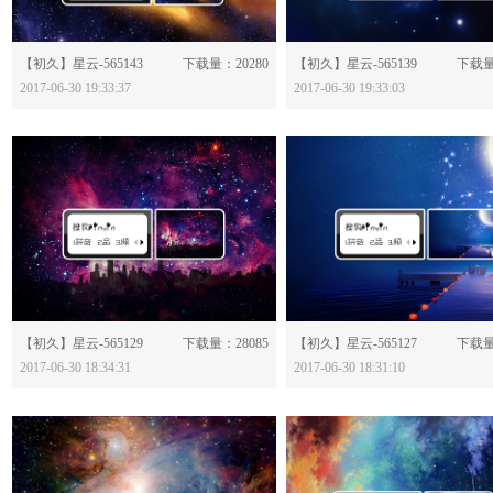
分享：
分享：
【初久】星云-565143
下载量：20280
【初久】星云-565139
下载量
2017-06-30 19:33:37
2017-06-30 19:33:03
分享：
分享：
【初久】星云-565129
下载量：28085
【初久】星云-565127
下载量
2017-06-30 18:34:31
2017-06-30 18:31:10