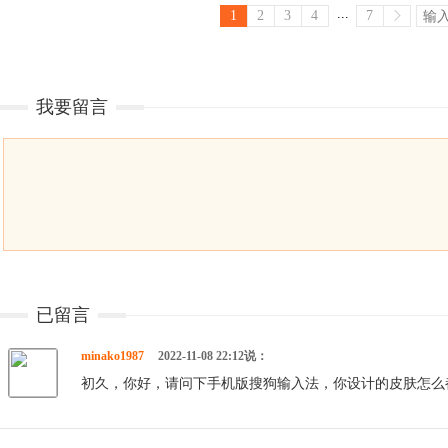
...
1
2
3
4
7
我要留言
已留言
minako1987
2022-11-08 22:12说：
初久，你好，请问下手机版搜狗输入法，你设计的皮肤怎么