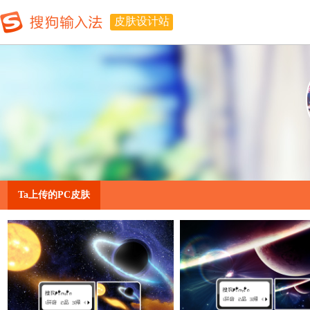
皮肤设计站
Ta上传的PC皮肤